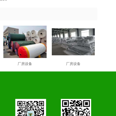
厂房设备
厂房设备