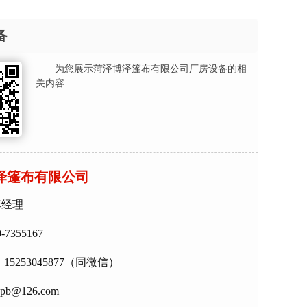
备
为您展示菏泽博泽篷布有限公司厂房设备的相
关内容
泽篷布有限公司
李经理
7355167
15253045877（同微信）
b@126.com