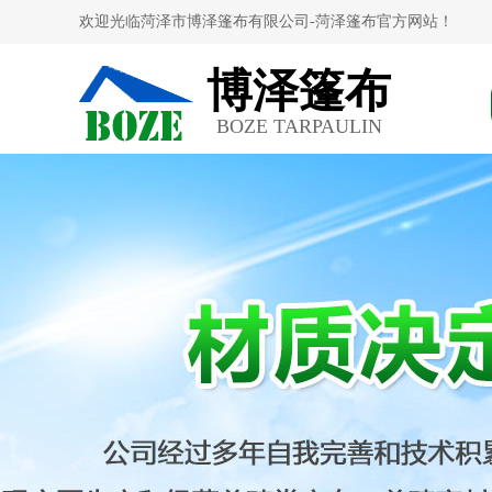
欢迎光临菏泽市博泽篷布有限公司-菏泽篷布官方网站！
博泽篷布
BOZE TARPAULIN