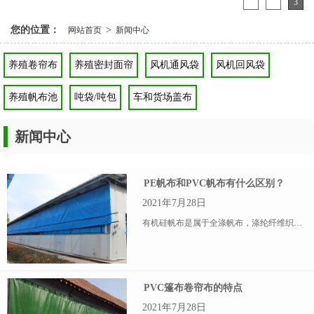
1
2
3
您的位置：
>
网站首页
新闻中心
养殖卷帘布
养殖密封面帘
风机通风袋
风机回风袋
养殖帆布池
吨袋/吨包
车和货场盖布
新闻中心
PE帆布和PVC帆布有什么区别？
2021年7月28日
有机硅帆布是属于全涤帆布，涤纶纤维织造，特点是重量轻，防水，不发霉，透气性好，是制作帐篷苫布，蓬布的材料。
PVC篷布卷帘布的特点
2021年7月28日