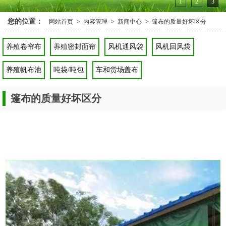
1
2
3
您的位置：
>
>
>
网站首页
内容管理
新闻中心
篷布的质量好坏区分
养殖卷帘布
养殖密封面帘
风机通风袋
风机回风袋
养殖帆布池
吨袋/吨包
车和货场盖布
篷布的质量好坏区分