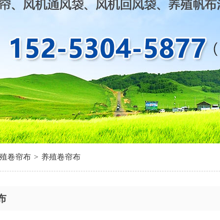
殖卷帘布
>
养殖卷帘布
布