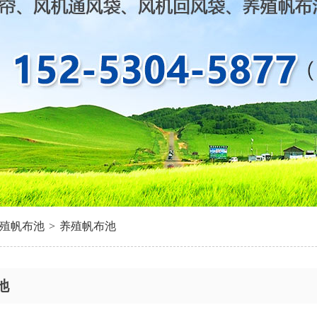
殖帆布池
>
养殖帆布池
池