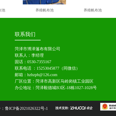
布池
养殖帆布池
养殖帆布池
联系我们
菏泽市博泽篷布有限公司
联系人：李经理
固话：0530-7355167
联系电话 ：15253045877（同微信）
邮箱：hzbzpb@126.com
厂区位置：菏泽市高新区马岭岗镇工业园区
办公地址：菏泽毅德城B3区-18栋1027-1028号
号：
鲁ICP备2021026322号-1