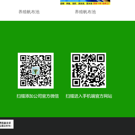
养殖帆布池
养殖帆布池