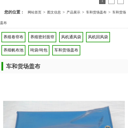
1
2
3
您的位置：
>
>
>
>
网站首页
图文信息
产品展示
车和货场盖布
车和货场
盖布
养殖卷帘布
养殖密封面帘
风机通风袋
风机回风袋
养殖帆布池
吨袋/吨包
车和货场盖布
车和货场盖布